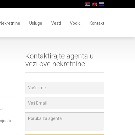
Nekretnine
Usluge
Vesti
Vodič
Kontakt
Kontaktirajte agenta u
vezi ove nekretnine
za
mjesto.