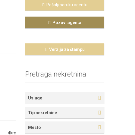
Pošalji poruku agentu
Pozovi agenta
Verzija za štampu
Pretraga nekretnina
Usluge
Tip nekretnine
Mesto
4km