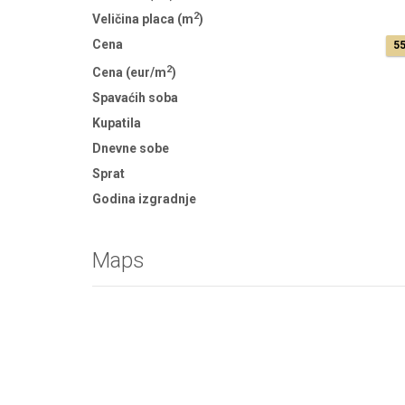
2
Veličina placa (m
)
Cena
55
2
Cena (eur/m
)
Spavaćih soba
Kupatila
Dnevne sobe
Sprat
Godina izgradnje
Maps