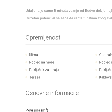
Udaljena je samo 5 minuta voznje od Budve dok je najb
Izuzetan potencijal sa aspekta rente turistima zbog sv
Opremljenost
Klima
Central
Pogled na more
Pogled 
Priključak za struju
Priključ
Terasa
Kablovs
Osnovne informacije
2
Površina (m
)