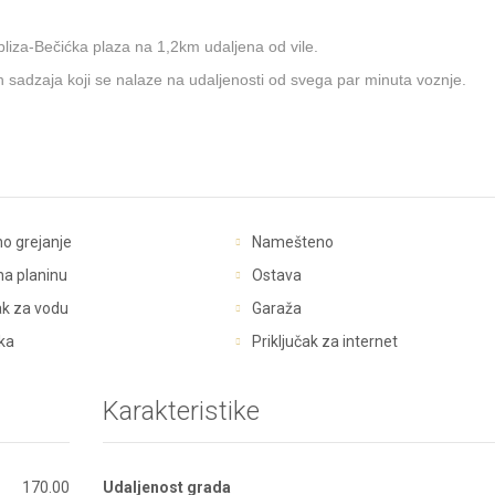
liza-Bečićka plaza na 1,2km udaljena od vile.
ih sadzaja koji se nalaze na udaljenosti od svega par minuta voznje.
no grejanje
Namešteno
na planinu
Ostava
ak za vodu
Garaža
ka
Priključak za internet
Karakteristike
170.00
Udaljenost grada