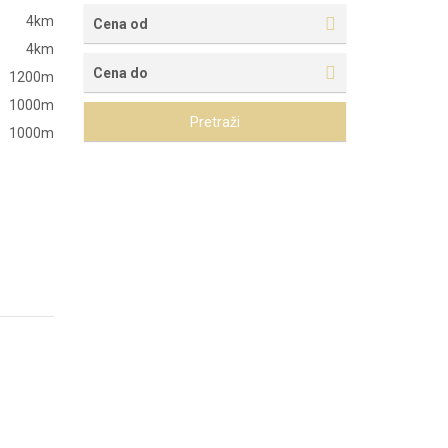
4km
Cena od
4km
Cena do
1200m
1000m
Pretraži
1000m