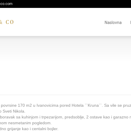
-co.com
Naslovna
povrsine 170 m2 u Ivanovicima pored Hotela ``Kruna``. Sa vile se pru
 Sveti Nikola.
boravak sa kuhinjom i trpezarijom, predsoblje, 2 ostave kao i garazno 
ticnom nesmetanim pogledom.
o grijanje kao i centalni bojler.