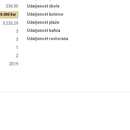
236.00
Udaljenost škole
Udaljenost bolnice
0.000 Eur
Udaljenost plaže
3.235,29
Udaljenost kafića
3
Udaljenost restorana
3
1
2
2019