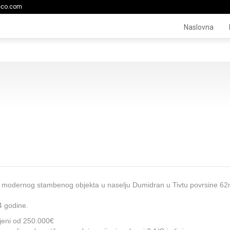
-co.com
Naslovna
og modernog stambenog objekta u naselju Dumidran u Tivtu povrsine 6
4 godine.
ijeni od 250.000€