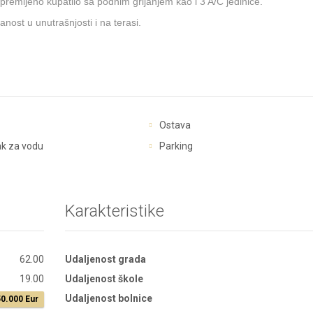
 opremljeno kupatilo sa podnim grijanjem kao i 3 A/C jedinice.
anost u unutrašnjosti i na terasi.
Ostava
ak za vodu
Parking
Karakteristike
62.00
Udaljenost grada
19.00
Udaljenost škole
Udaljenost bolnice
0.000 Eur