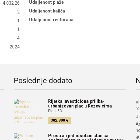
Udaljenost plaže
4.032,26
Udaljenost kafića
2
Udaljenost restorana
1
1
4
2024
Poslednje dodato
N
Rijetka investiciona prilika-
Vl
urbanizovan plac u Rezevicima
r
Plac, 53
382.800 €
Ae
no
Prostran jednosoban stan sa
g