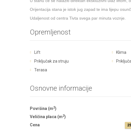
U stanu će se nalaziti direktan ekskluzivni ulaz liftom,
Orijentacija stana je istok jug zapad te ima lijepu osunč
Udaljenost od centra Tivta svega par minuta voznje.
Opremljenost
Lift
Klima
Priključak za struju
Priključ
Terasa
Osnovne informacije
2
Površina (m
)
2
Veličina placa (m
)
Cena
25