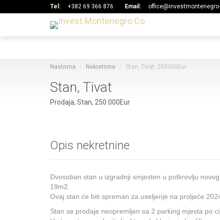
Tel:
+382 69 366 876
Email:
office@investmontenegro
Naslovna
Nekretnine
Stan, Tivat, 250000Eur
Stan, Tivat
Prodaja, Stan, 250.000Eur
Opis nekretnine
Dvosoban stan u izgradnji smjesten u potkrovlju nov
19m2.
Ovaj stan će biti spreman za useljenje na proljeće 202
Stan se prodaje neopremljen sa 2 parking mjesta po c