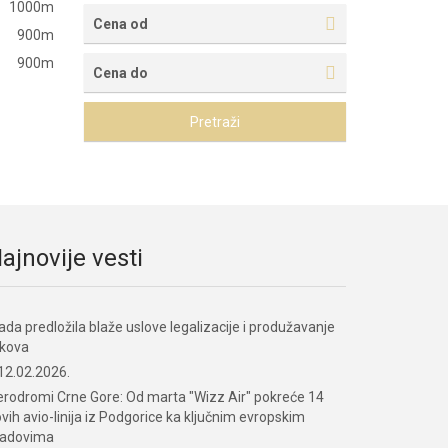
1000m
Cena od
900m
900m
Cena do
Pretraži
ajnovije vesti
ada predložila blaže uslove legalizacije i produžavanje
okova
12.02.2026.
rodromi Crne Gore: Od marta "Wizz Air" pokreće 14
vih avio-linija iz Podgorice ka ključnim evropskim
radovima