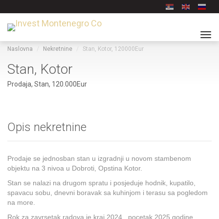
Tog
navi
Naslovna
Nekretnine
Stan, Kotor, 120000Eur
Stan, Kotor
Prodaja, Stan, 120.000Eur
Opis nekretnine
Prodaje se jednosban stan u izgradnji u novom stambenom
objektu na 3 nivoa u Dobroti, Opstina Kotor.
Stan se nalazi na drugom spratu i posjeduje hodnik, kupatilo,
spavacu sobu, dnevni boravak sa kuhinjom i terasu sa pogledom
na more.
Rok za zavrsetak radova je kraj 2024 , pocetak 2025 godine.