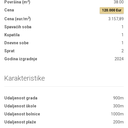
2
Površina (m
)
38.00
Cena
120.000 Eur
2
Cena (eur/m
)
3.157,89
Spavaćih soba
1
Kupatila
1
Dnevne sobe
1
Sprat
2
Godina izgradnje
2024
Karakteristike
Udaljenost grada
900m
Udaljenost škole
300m
Udaljenost bolnice
1000m
Udaljenost plaže
200m