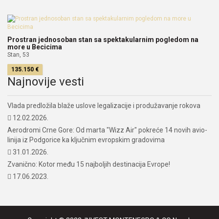
Prostran jednosoban stan sa spektakularnim pogledom na
more u Becicima
Stan, 53
135.150 €
Najnovije vesti
Vlada predložila blaže uslove legalizacije i produžavanje rokova
12.02.2026.
Aerodromi Crne Gore: Od marta "Wizz Air" pokreće 14 novih avio-
linija iz Podgorice ka ključnim evropskim gradovima
31.01.2026.
Zvanično: Kotor među 15 najboljih destinacija Evrope!
17.06.2023.