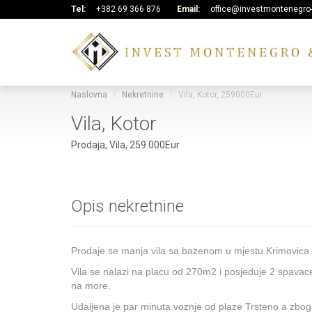
Tel:
+382 69 366 876
Email:
office@investmontenegro
Naslovna
Nekretnine
Vila, Kotor, 259000Eur
Vila, Kotor
Prodaja, Vila, 259.000Eur
Opis nekretnine
Prodaje se manja vila sa bazenom u mjestu Krimovica n
Vila se nalazi na placu od 270m2 i posjeduje 2 spavac
na more.
Udaljena je par minuta voznje od plaze Trsteno a zbog 