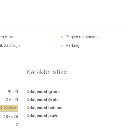
 na more
Pogled na planinu
ak za struju
Parking
Karakteristike
90.00
Udaljenost grada
270.00
Udaljenost škole
Udaljenost bolnice
9.000 Eur
Udaljenost plaže
2.877,78
2