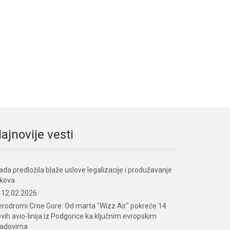
ajnovije vesti
ada predložila blaže uslove legalizacije i produžavanje
okova
12.02.2026.
rodromi Crne Gore: Od marta "Wizz Air" pokreće 14
vih avio-linija iz Podgorice ka ključnim evropskim
radovima