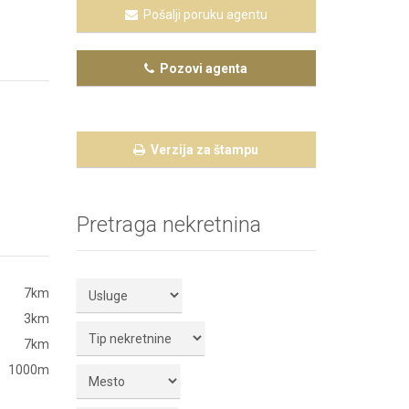
Pošalji poruku agentu
Pozovi agenta
Verzija za štampu
Pretraga nekretnina
7km
3km
7km
1000m