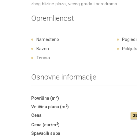
zbog blizine plaza, veceg grada i aerodroma.
Opremljenost
Namešteno
Pogled
Bazen
Priključ
Terasa
Osnovne informacije
2
Površina (m
)
2
Veličina placa (m
)
Cena
25
2
Cena (eur/m
)
Spavaćih soba