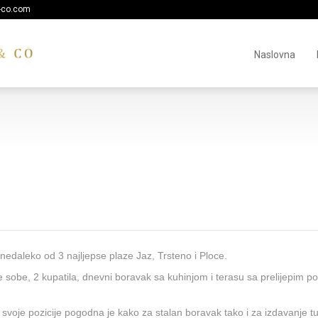
-co.com
Naslovna
edaleko od 3 najljepse plaze Jaz, Trsteno i Ploce.
e sobe, 2 kupatila, dnevni boravak sa kuhinjom i terasu sa prelijepim 
svoje pozicije pogodna je kako za stalan boravak tako i za izdavanje tu