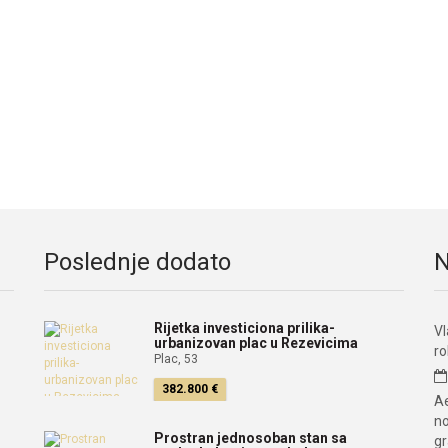
Poslednje dodato
N
Rijetka investiciona prilika-
Vl
urbanizovan plac u Rezevicima
r
Plac, 53
382.800 €
Ae
no
Prostran jednosoban stan sa
g