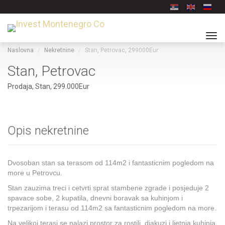
Tog
navi
Naslovna
Nekretnine
Stan, Petrovac, 299000Eur
Stan, Petrovac
Prodaja, Stan, 299.000Eur
Opis nekretnine
Dvosoban stan sa terasom od 114m2 i fantasticnim pogledom na
more u Petrovcu.
Stan zauzima treci i cetvrti sprat stambene zgrade i posjeduje 2
spavace sobe, 2 kupatila, dnevni boravak sa kuhinjom i
trpezarijom i terasu od 114m2 sa fantasticnim pogledom na more.
Na velikoj terasi se nalazi prostor za rostilj, djakuzi i ljetnja kuhinja.