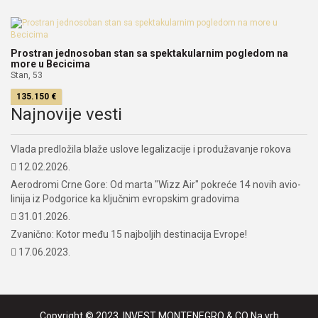
Prostran jednosoban stan sa spektakularnim pogledom na
more u Becicima
Stan, 53
135.150 €
Najnovije vesti
Vlada predložila blaže uslove legalizacije i produžavanje rokova
12.02.2026.
Aerodromi Crne Gore: Od marta "Wizz Air" pokreće 14 novih avio-
linija iz Podgorice ka ključnim evropskim gradovima
31.01.2026.
Zvanično: Kotor među 15 najboljih destinacija Evrope!
17.06.2023.
Copyright © 2023. INVEST MONTENEGRO & CO
Na vrh