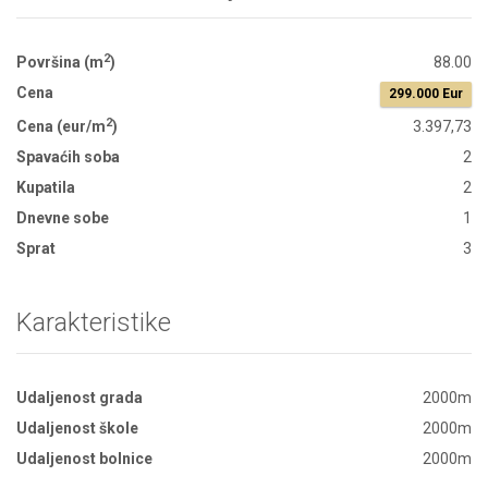
2
Površina (m
)
88.00
Cena
299.000 Eur
2
Cena (eur/m
)
3.397,73
Spavaćih soba
2
Kupatila
2
Dnevne sobe
1
Sprat
3
Karakteristike
Udaljenost grada
2000m
Udaljenost škole
2000m
Udaljenost bolnice
2000m