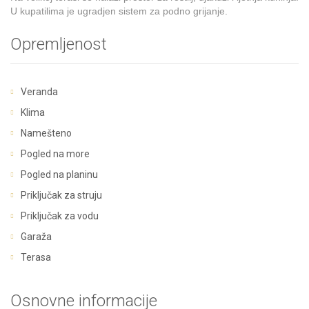
U kupatilima je ugradjen sistem za podno grijanje.
Opremljenost
Veranda
Klima
Namešteno
Pogled na more
Pogled na planinu
Priključak za struju
Priključak za vodu
Garaža
Terasa
Osnovne informacije